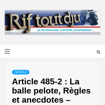
Skip
to
content
Primary
Menu
ARTICLE
Article 485-2 : La
balle pelote, Règles
et anecdotes –