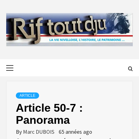
Skip
to
content
Primary
Menu
ARTICLE
Article 50-7 :
Panorama
By
Marc DUBOIS
65 années ago