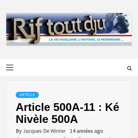
Skip
to
content
Primary
Menu
ARTICLE
Article 500A-11 : Ké
Nivèle 500A
By
Jacques De Winter
14 années ago