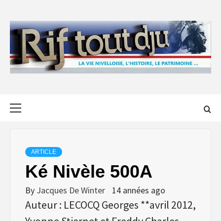
Skip
to
content
Primary
Menu
ARTICLE
Ké Nivèle 500A
By
Jacques De Winter
14 années ago
Auteur : LECOCQ Georges **avril 2012,
Yvonne Stiernet et Freddy Charles