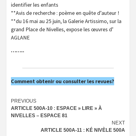
identifier les enfants
**Avis de recherche : poème en quête d’auteur !
**du 16 mai au 25 juin, la Galerie Artissimo, sur la
grand Place de Nivelles, expose les œuvres d’
AGLANE
……..
Comment obtenir ou consulter les revues?
Post
PREVIOUS
ARTICLE 500A-10 : ESPACE » LIRE » À
navigation
NIVELLES – ESPACE 81
NEXT
ARTICLE 500A-11 : KÉ NIVÈLE 500A