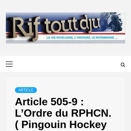
Skip
to
content
Primary
Menu
ARTICLE
Article 505-9 :
L’Ordre du RPHCN.
( Pingouin Hockey