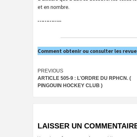
et en nombre.
…………..
Comment obtenir ou consulter les revue
Post
PREVIOUS
ARTICLE 505-9 : L’ORDRE DU RPHCN. (
navigation
PINGOUIN HOCKEY CLUB )
LAISSER UN COMMENTAIR