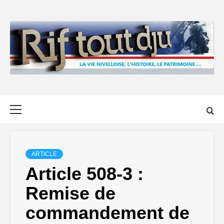
Skip
to
content
Primary
Menu
ARTICLE
Article 508-3 :
Remise de
commandement de