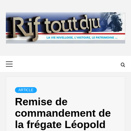
Skip
to
content
Primary
Menu
ARTICLE
Remise de
commandement de
la frégate Léopold