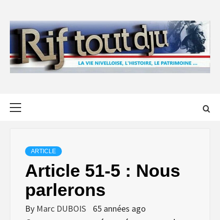
Skip
to
content
Primary
Menu
ARTICLE
Article 51-5 : Nous
parlerons
By
Marc DUBOIS
65 années ago