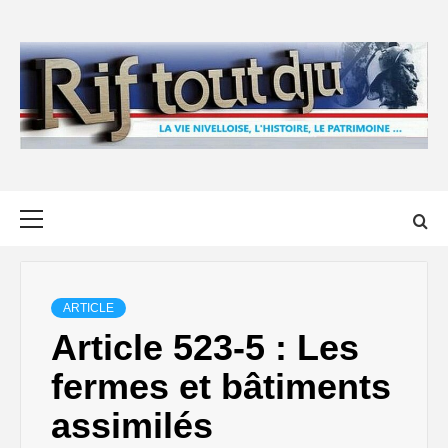
Skip
to
content
Primary
Menu
ARTICLE
Article 523-5 : Les
fermes et bâtiments
assimilés