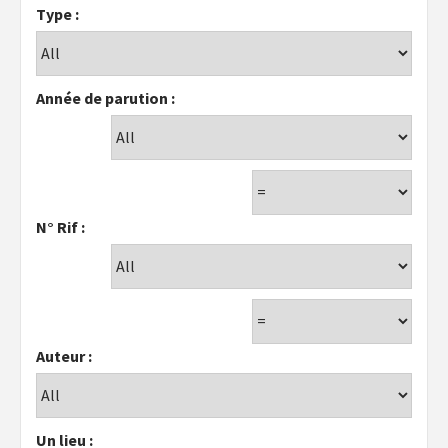
Type :
Année de parution :
N° Rif :
Auteur :
Un lieu :