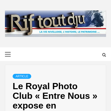
Skip
to
content
Primary
Menu
ARTICLE
Le Royal Photo
Club « Entre Nous »
expose en