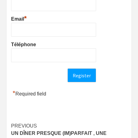
*
Email
Téléphone
*
Required field
Post
PREVIOUS
UN DÎNER PRESQUE (IM)PARFAIT , UNE
navigation