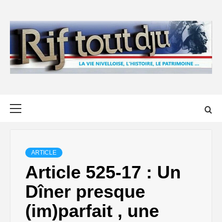
Skip
to
content
Primary
Menu
ARTICLE
Article 525-17 : Un
Dîner presque
(im)parfait , une