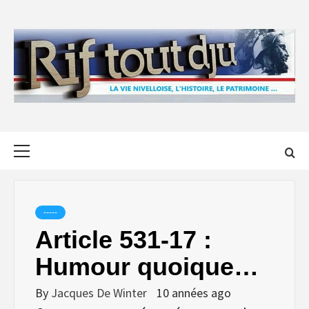
Skip
to
content
Primary
Menu
-----
Article 531-17 :
Humour quoique…
By
Jacques De Winter
10 années ago