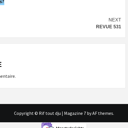
s?
NEXT
REVUE 531
E
entaire.
Copyright © Rif tout dju
|
Magazine 7
by AF themes.