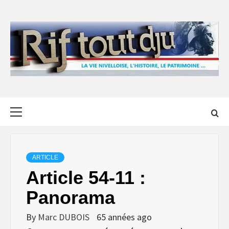
Skip
to
content
Primary
Menu
ARTICLE
Article 54-11 :
Panorama
By
Marc DUBOIS
65 années ago