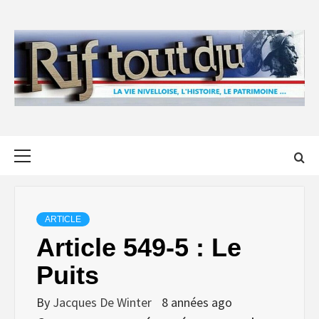
Skip
to
content
Primary
Menu
ARTICLE
Article 549-5 : Le
Puits
By
Jacques De Winter
8 années ago