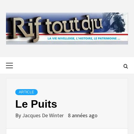
Skip
to
content
Primary
Menu
ARTICLE
Le Puits
By
Jacques De Winter
8 années ago