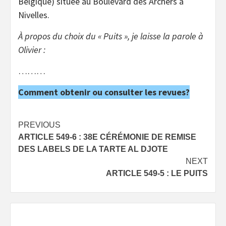
Belgique) située au Boulevard des Archers à
Nivelles.
À propos du choix du « Puits », je laisse la parole à
Olivier :
………
Comment obtenir ou consulter les revues?
Post
PREVIOUS
ARTICLE 549-6 : 38E CÉRÉMONIE DE REMISE
navigation
DES LABELS DE LA TARTE AL DJOTE
NEXT
ARTICLE 549-5 : LE PUITS