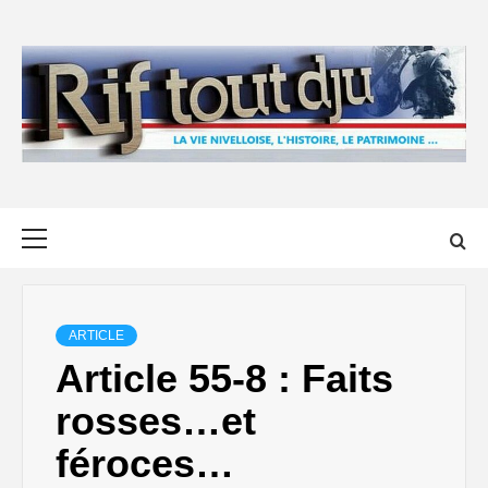
Skip
to
content
Primary
Menu
ARTICLE
Article 55-8 : Faits
rosses…et
féroces…