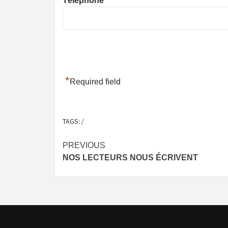
Téléphone
*
Required field
TAGS:
/
Post
PREVIOUS
NOS LECTEURS NOUS ÉCRIVENT
navigation