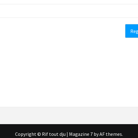
Copyright © Rif tout dju
|
Magazine 7
by AF themes.