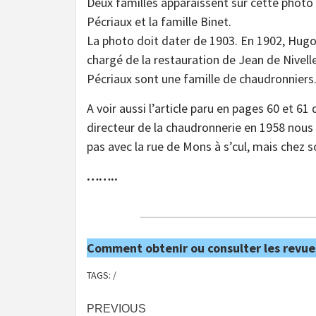
Deux familles apparaissent sur cette photo :
Pécriaux et la famille Binet.
La photo doit dater de 1903. En 1902, Hugo
chargé de la restauration de Jean de Nivell
Pécriaux sont une famille de chaudronniers
A voir aussi l’article paru en pages 60 et 61
directeur de la chaudronnerie en 1958 nous
pas avec la rue de Mons à s’cul, mais chez s
……..
Comment obtenir ou consulter les revue
TAGS:
/
Post
PREVIOUS