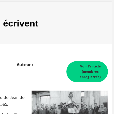
 écrivent
Auteur :
Voir l’article
(membres
enregistrés)
to de Jean de
 565.