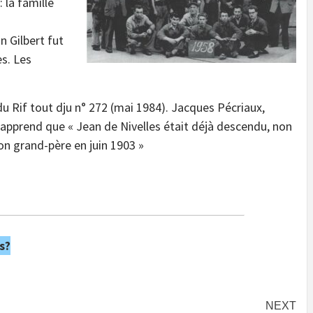
 la famille
n Gilbert fut
es. Les
.
 du Rif tout dju n° 272 (mai 1984). Jacques Pécriaux,
 apprend que « Jean de Nivelles était déjà descendu, non
on grand-père en juin 1903 »
s?
NEXT