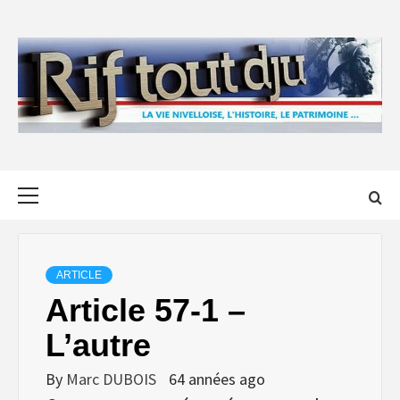
Skip
to
content
Primary
Menu
ARTICLE
Article 57-1 –
L’autre
By
Marc DUBOIS
64 années ago