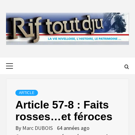
Skip
to
content
Primary
Menu
ARTICLE
Article 57-8 : Faits
rosses…et féroces
By
Marc DUBOIS
64 années ago