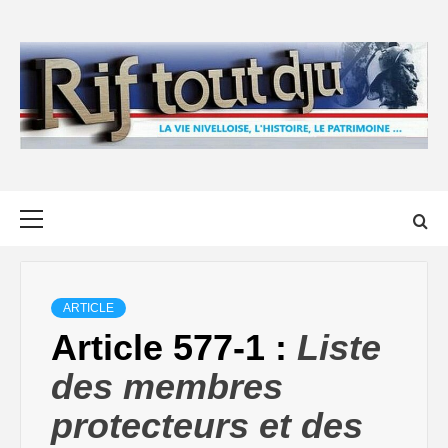
Skip
to
content
Primary
Menu
ARTICLE
Article 577-1 :
Liste
des membres
protecteurs et des