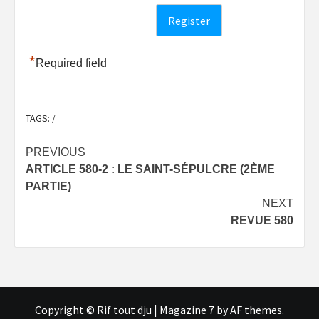
*
Required field
TAGS:
/
Post
PREVIOUS
ARTICLE 580-2 : LE SAINT-SÉPULCRE (2ÈME
navigation
PARTIE)
NEXT
REVUE 580
Copyright © Rif tout dju
|
Magazine 7
by AF themes.