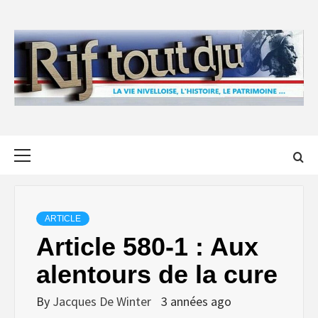
Skip
to
content
Primary
Menu
ARTICLE
Article 580-1 : Aux
alentours de la cure
By
Jacques De Winter
3 années ago