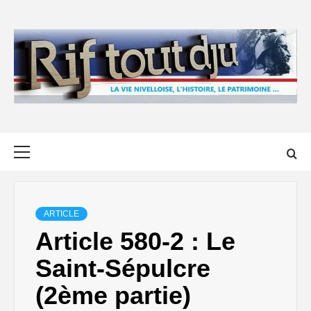
Skip
to
content
Primary
Menu
ARTICLE
Article 580-2 : Le
Saint-Sépulcre
(2ème partie)