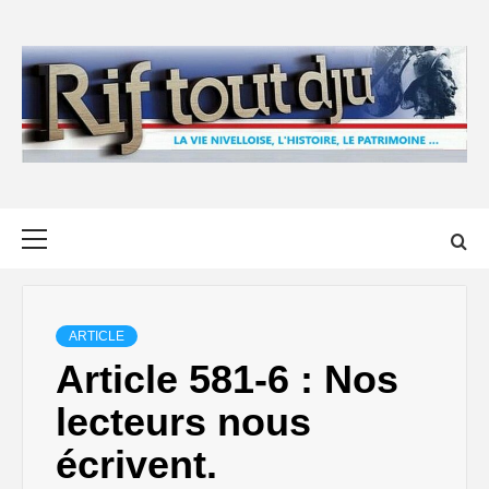
Skip
to
content
Primary
Menu
ARTICLE
Article 581-6 : Nos
lecteurs nous
écrivent.