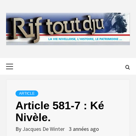
Skip
to
content
Primary
Menu
ARTICLE
Article 581-7 : Ké
Nivèle.
By
Jacques De Winter
3 années ago