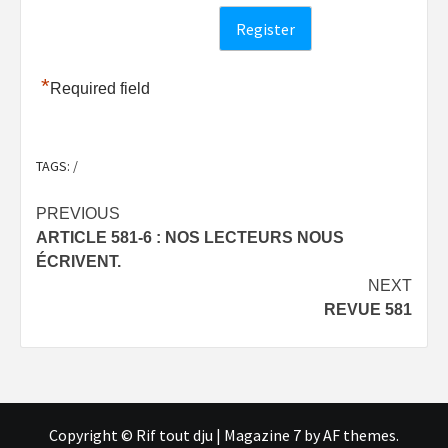
*
Required field
TAGS:
/
Post
PREVIOUS
ARTICLE 581-6 : NOS LECTEURS NOUS
navigation
ÉCRIVENT.
NEXT
REVUE 581
Copyright © Rif tout dju
|
Magazine 7
by AF themes.