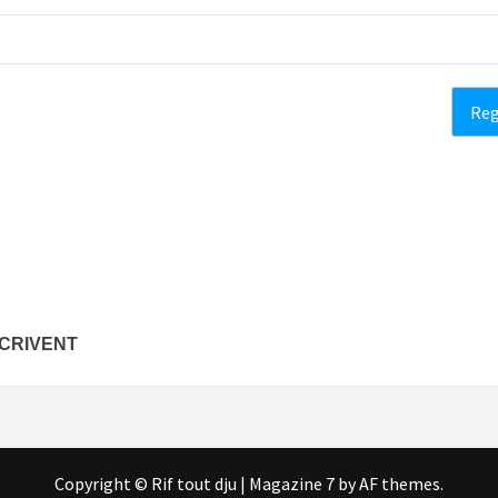
ÉCRIVENT
Copyright © Rif tout dju
|
Magazine 7
by AF themes.