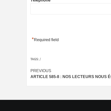
Téléphone
*
Required field
TAGS:
/
Post
PREVIOUS
ARTICLE 585-8 : NOS LECTEURS NOUS 
navigation