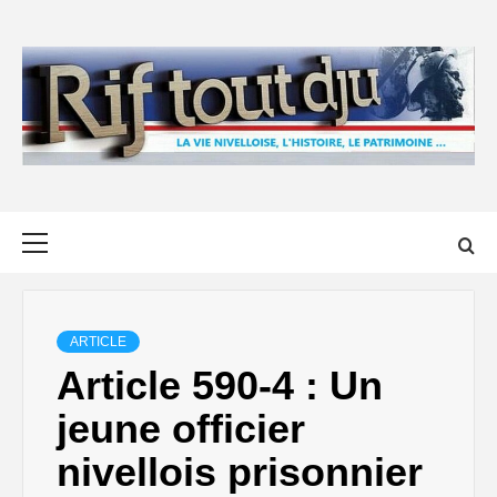
Skip
to
content
Primary
Menu
ARTICLE
Article 590-4 : Un
jeune officier
nivellois prisonnier