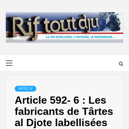
Skip
to
content
Primary
Menu
ARTICLE
Article 592- 6 : Les
fabricants de Târtes
al Djote labellisées