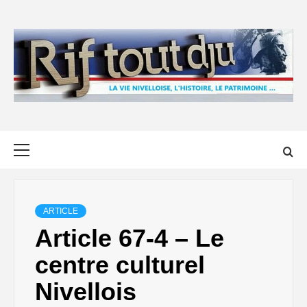
Skip
to
content
Primary
Menu
ARTICLE
Article 67-4 – Le
centre culturel
Nivellois