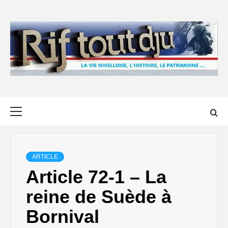
Skip
to
content
Primary
Menu
ARTICLE
Article 72-1 – La
reine de Suède à
Bornival