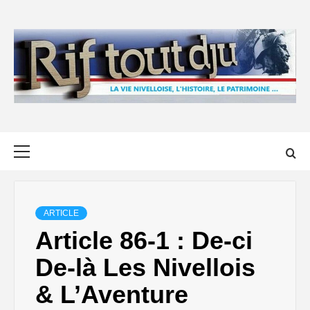
Skip
to
content
Primary
Menu
ARTICLE
Article 86-1 : De-ci
De-là Les Nivellois
& L’Aventure