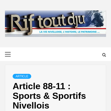
Skip
to
content
Primary
Menu
ARTICLE
Article 88-11 :
Sports & Sportifs
Nivellois