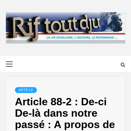
Skip
to
content
Primary
Menu
ARTICLE
Article 88-2 : De-ci
De-là dans notre
passé : A propos de