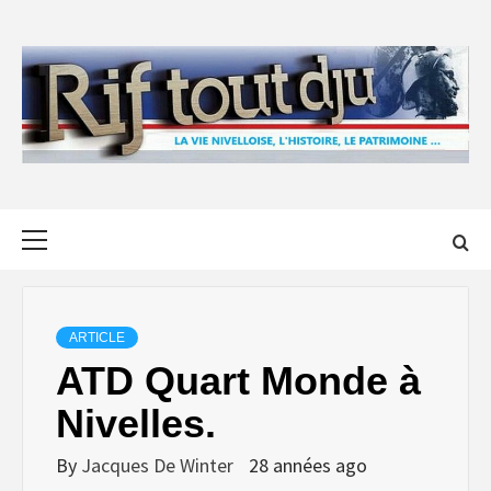
Skip
to
content
Primary
Menu
ARTICLE
ATD Quart Monde à
Nivelles.
By
Jacques De Winter
28 années ago