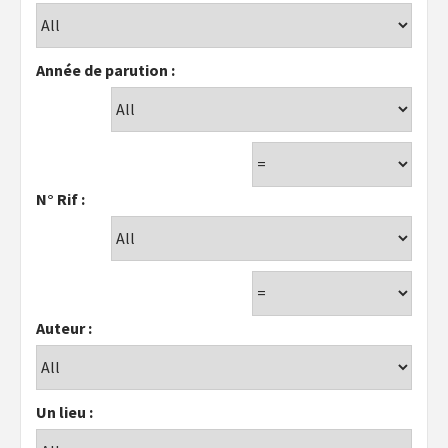
Année de parution :
N° Rif :
Auteur :
Un lieu :