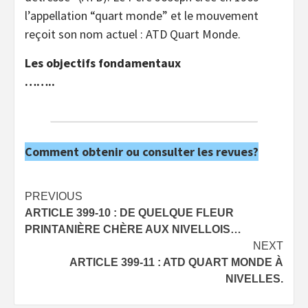
l’appellation “quart monde” et le mouvement
reçoit son nom actuel : ATD Quart Monde.
Les objectifs fondamentaux
……..
Comment obtenir ou consulter les revues?
Post
PREVIOUS
ARTICLE 399-10 : DE QUELQUE FLEUR
navigation
PRINTANIÈRE CHÈRE AUX NIVELLOIS…
NEXT
ARTICLE 399-11 : ATD QUART MONDE À
NIVELLES.