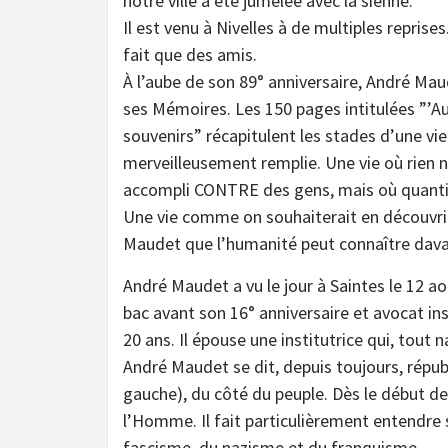
notre ville a été jumelée avec la sienne.
Il est venu à Nivelles à de multiples reprises.
fait que des amis.
À l’aube de son 89° anniversaire, André Mau
ses Mémoires. Les 150 pages intitulées ”’Au
souvenirs” récapitulent les stades d’une vi
merveilleusement remplie. Une vie où rien n
accompli CONTRE des gens, mais où quanti
Une vie comme on souhaiterait en découvri
Maudet que l’humanité peut connaître dava
André Maudet a vu le jour à Saintes le 12 ao
bac avant son 16° anniversaire et avocat ins
20 ans. Il épouse une institutrice qui, tout 
André Maudet se dit, depuis toujours, répu
gauche), du côté du peuple. Dès le début de s
l’Homme. Il fait particulièrement entendre s
fascisme, du nazisme et du franquisme.