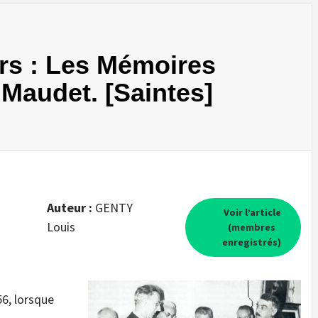
irs : Les Mémoires
 Maudet. [Saintes]
Auteur :
GENTY
Voir l’article
Louis
(membres
enregistrés)
6, lorsque