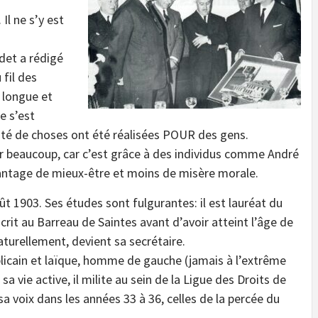
 Il ne s’y est
det a rédigé
 fil des
e longue et
e s’est
té de choses ont été réalisées POUR des gens.
r beaucoup, car c’est grâce à des individus comme André
ntage de mieux-être et moins de misère morale.
ût 1903. Ses études sont fulgurantes: il est lauréat du
crit au Barreau de Saintes avant d’avoir atteint l’âge de
naturellement, devient sa secrétaire.
blicain et laïque, homme de gauche (jamais à l’extrême
a vie active, il milite au sein de la Ligue des Droits de
a voix dans les années 33 à 36, celles de la percée du