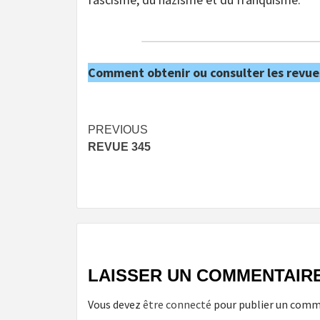
Comment obtenir ou consulter les revue
Post
PREVIOUS
REVUE 345
navigation
LAISSER UN COMMENTAIR
Vous devez
être connecté
pour publier un comm