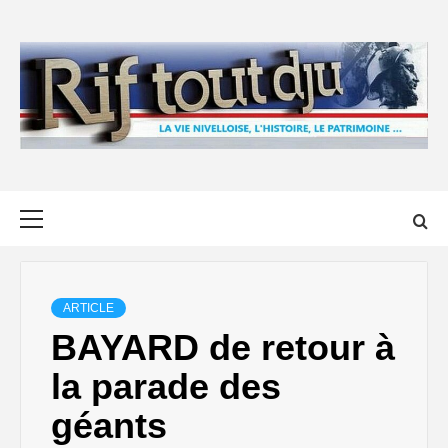
Skip
to
content
Primary
Menu
ARTICLE
BAYARD de retour à
la parade des
géants