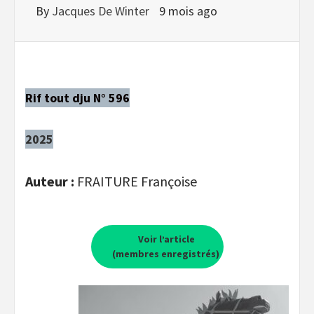
By
Jacques De Winter
9 mois ago
Rif tout dju N° 596
2025
Auteur :
FRAITURE Françoise
Voir l’article
(membres enregistrés)