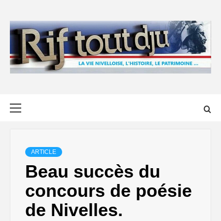
Skip
to
content
Primary
Menu
ARTICLE
Beau succès du
concours de poésie
de Nivelles.