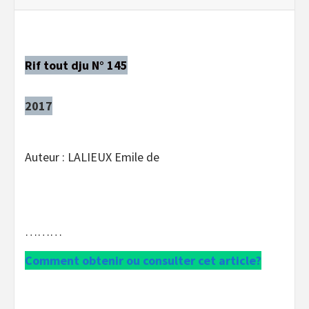
Rif tout dju N° 145
2017
Auteur : LALIEUX Emile de
………
Comment obtenir ou consulter cet article?