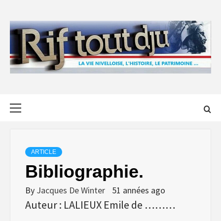
Skip
to
content
Primary
Menu
ARTICLE
Bibliographie.
By
Jacques De Winter
51 années ago
Auteur : LALIEUX Emile de ………