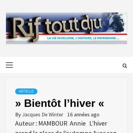
Skip
to
content
Primary
Menu
ARTICLE
» Bientôt l’hiver «
By
Jacques De Winter
16 années ago
Auteur : MAMBOUR Annie L’hiver
prend la place de l’automne Avec son