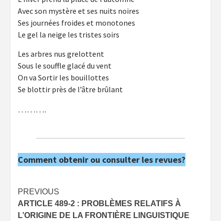
Avec son mystère et ses nuits noires
Ses journées froides et monotones
Le gel la neige les tristes soirs
Les arbres nus grelottent
Sous le souffle glacé du vent
On va Sortir les bouillottes
Se blottir près de l’âtre brûlant
……….
Comment obtenir ou consulter les revues?
Post
PREVIOUS
ARTICLE 489-2 : PROBLÈMES RELATIFS À
navigation
L’ORIGINE DE LA FRONTIÈRE LINGUISTIQUE