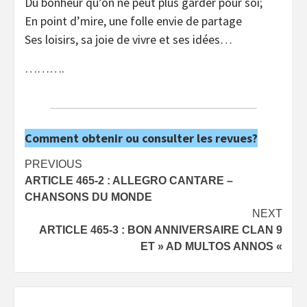
Du bonheur qu’on ne peut plus garder pour soi;
En point d’mire, une folle envie de partage
Ses loisirs, sa joie de vivre et ses idées…
……….
Comment obtenir ou consulter les revues?
Post
PREVIOUS
ARTICLE 465-2 : ALLEGRO CANTARE –
navigation
CHANSONS DU MONDE
NEXT
ARTICLE 465-3 : BON ANNIVERSAIRE CLAN 9
ET » AD MULTOS ANNOS «