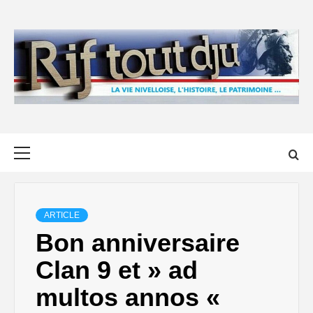
Skip
to
content
Primary
Menu
ARTICLE
Bon anniversaire
Clan 9 et » ad
multos annos «