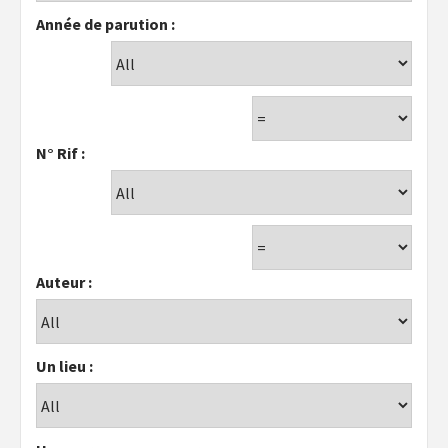
Année de parution :
N° Rif :
Auteur :
Un lieu :