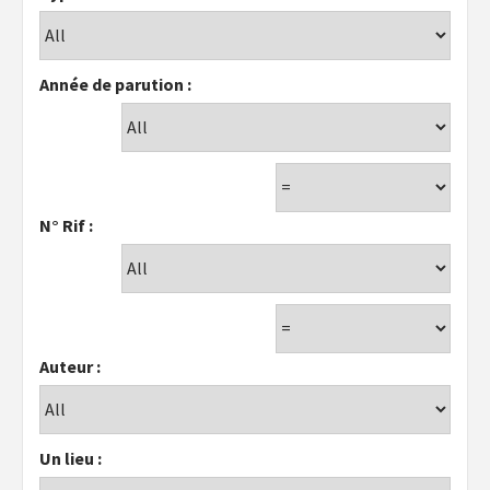
Année de parution :
N° Rif :
Auteur :
Un lieu :