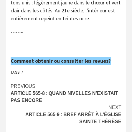
tons unis : légèrement jaune dans le chœur et vert
clair dans les côtés. Au 21e siècle, l’intérieur est
entièrement repeint en teintes ocre.
……..
Comment obtenir ou consulter les revues?
TAGS:
/
Post
PREVIOUS
ARTICLE 565-8 : QUAND NIVELLES N’EXISTAIT
navigation
PAS ENCORE
NEXT
ARTICLE 565-9 : BREF ARRÊT À L’ÉGLISE
SAINTE-THÉRÈSE