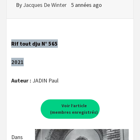
By
Jacques De Winter
5 années ago
Rif tout dju N° 565
2021
Auteur :
JADIN Paul
Voir l’article
(membres enregistrés)
Dans