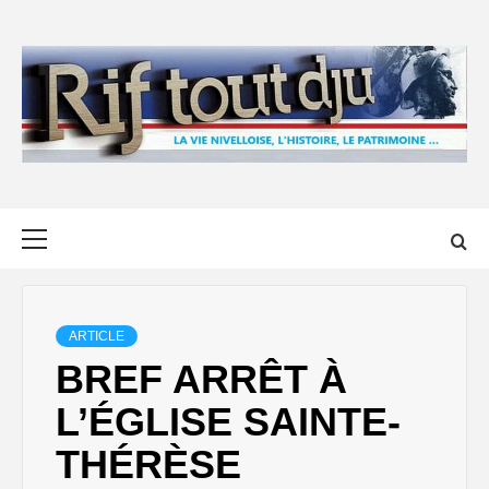
Skip
to
content
Primary
Menu
ARTICLE
BREF ARRÊT À
L’ÉGLISE SAINTE-
THÉRÈSE