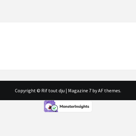
Copyright © Rif tout dju
|
Magazine 7
by AF themes.