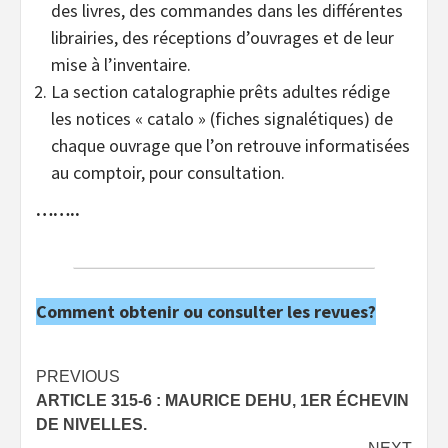
des livres, des commandes dans les différentes
librairies, des réceptions d’ouvrages et de leur
mise à l’inventaire.
La section catalographie prêts adultes rédige
les notices « catalo » (fiches signalétiques) de
chaque ouvrage que l’on retrouve informatisées
au comptoir, pour consultation.
……..
Comment obtenir ou consulter les revues?
Post
PREVIOUS
ARTICLE 315-6 : MAURICE DEHU, 1ER ÉCHEVIN
navigation
DE NIVELLES.