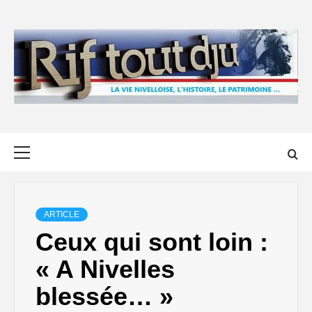
Skip
to
content
Primary
Menu
ARTICLE
Ceux qui sont loin :
« A Nivelles
blessée… »