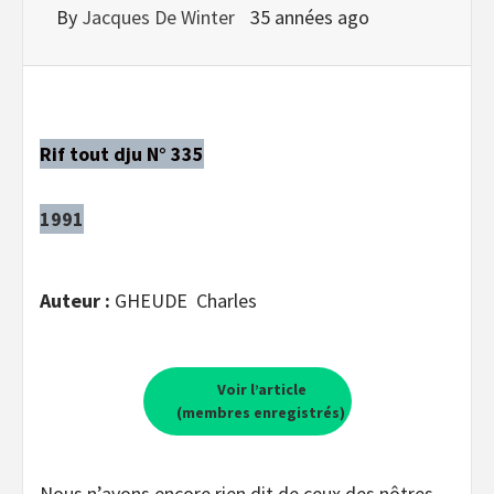
By
Jacques De Winter
35 années ago
Rif tout dju N° 335
1991
Auteur :
GHEUDE Charles
Voir l’article
(membres enregistrés)
Nous n’avons encore rien dit de ceux des nôtres