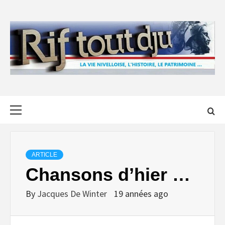
Skip
to
content
Primary
Menu
ARTICLE
Chansons d’hier …
By
Jacques De Winter
19 années ago