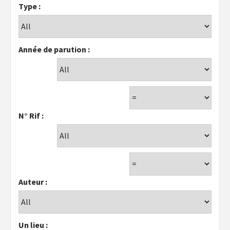
Type :
Année de parution :
N° Rif :
Auteur :
Un lieu :