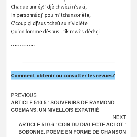
Chaque annéy!’ djè chwèzi n’saki,
In personnâdj’ pou m’tchansonète,
C’coup çi dj’sus tcheù su n’violète
Qu’on lomme dèspus -cîk mwès dèd!çi
…………..
Comment obtenir ou consulter les revues?
Post
PREVIOUS
ARTICLE 510-5 : SOUVENIRS DE RAYMOND
navigation
GOEMANS, UN NIVELLOIS EXPATRIÉ
NEXT
ARTICLE 510-6 : COIN DU DIALECTE ACLOT :
BOBONNE, POÈME EN FORME DE CHANSON