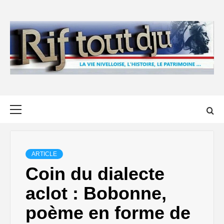
Skip
to
content
Primary
Menu
ARTICLE
Coin du dialecte
aclot : Bobonne,
poème en forme de