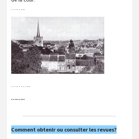
……..
………..
……..
Comment obtenir ou consulter les revues?