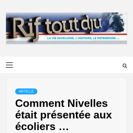
Skip
to
content
Primary
Menu
ARTICLE
Comment Nivelles
était présentée aux
écoliers …