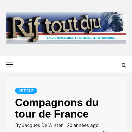
Skip
to
content
Primary
Menu
ARTICLE
Compagnons du
tour de France
By
Jacques De Winter
20 années ago